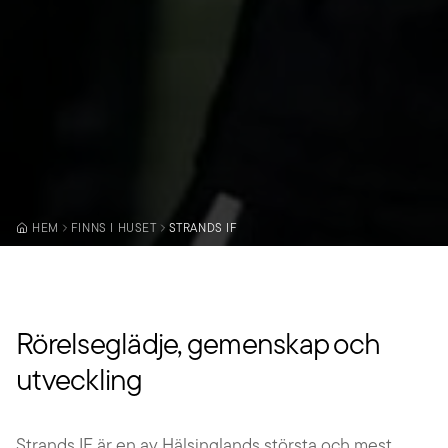
HEM
FINNS I HUSET
STRANDS IF
Rörelseglädje, gemenskap och
utveckling
Strands IF är en av Hälsinglands största och mest