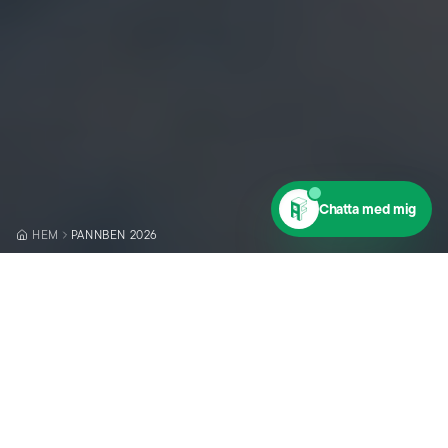
Chatta med mig
HEM
PANNBEN 2026
KÖPMANBERGSVÄGEN 1, HUDIKSVALL
Aktivitetsfabriken – hem för
Pannben