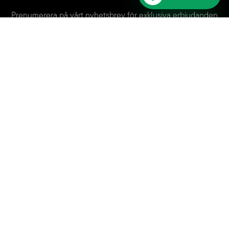
Prenumerera på vårt nyhetsbrev för exklusiva erbjudanden
och kommande evenemang.
Prenumerera
Hudiksvalls mest kompletta aktivitetscenter. Sport, gemenskap och
upplevelser under ett tak.