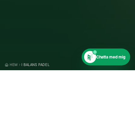
Chatta med mig
HEM
I BALANS PADEL
VÅRA BANOR
SKONSAMT FÖR
kroppen