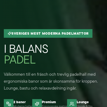
SVERIGES MEST MODERNA PADELMATTOR
I BALANS
PADEL
Välkommen till en fräsch och trevlig padelhall med
ergonomiska banor som är skonsamma för kroppen.
Lounge, bastu och relaxavdelning ingår.
2 banor
Premium
Lounge
Moderna hallar
Ergonomiska mattor
Umgås & fika