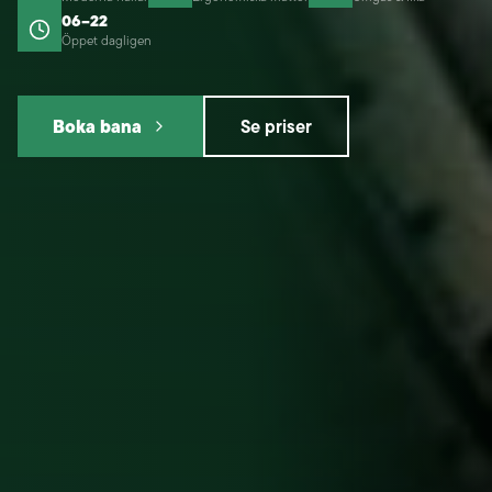
06–22
Öppet dagligen
Boka bana
Se priser